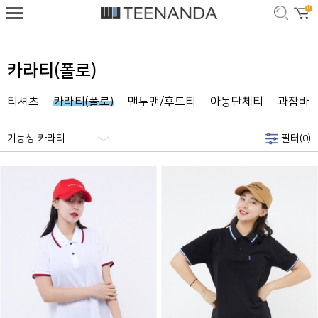
0
카라티(폴로)
티셔츠
카라티(폴로)
맨투맨/후드티
아동단체티
과잠바
기능성 카라티
필터(
0
)