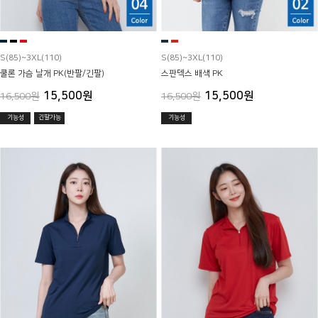
S(85)~3XL(110)
S(85)~3XL(110)
쿨론 가슴 날개 PK(반팔/긴팔)
스판덱스 배색 PK
15,500원
15,500원
16,500원
16,500원
기능성
긴팔가능
기능성