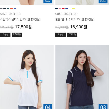
S(85)~3XL(110)
S(85)~3XL(110)
스판덱스 멀티라인 PK(반팔/긴팔)
쿨론 옆 배색 지퍼 PK(반팔/긴팔)
17,500원
16,900원
18,500원
17,900원
기능성
긴팔가능
기능성
긴팔가능