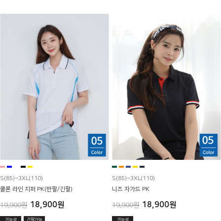
S(85)~3XL(110)
S(85)~3XL(110)
쿨론 라인 지퍼 PK(반팔/긴팔)
니즈 자가드 PK
18,900원
18,900원
19,900원
19,900원
기능성
긴팔가능
기능성