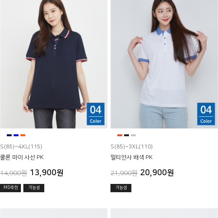
S(85)~4XL(115)
S(85)~3XL(110)
쿨론 마이 사선 PK
멀티연사 배색 PK
13,900원
20,900원
14,900원
21,900원
MD추천
기능성
기능성