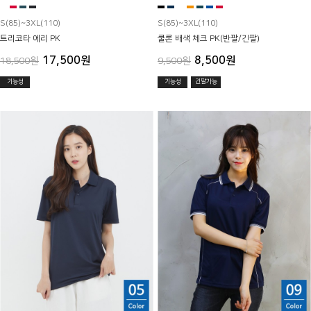
S(85)~3XL(110)
S(85)~3XL(110)
트리코타 에리 PK
쿨론 배색 체크 PK(반팔/긴팔)
17,500원
8,500원
18,500원
9,500원
기능성
기능성
긴팔가능