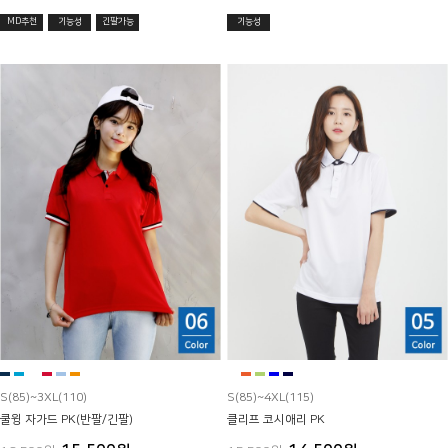
MD추천
기능성
긴팔가능
기능성
S(85)~3XL(110)
S(85)~4XL(115)
쿨윙 자가드 PK(반팔/긴팔)
클리프 코시애리 PK