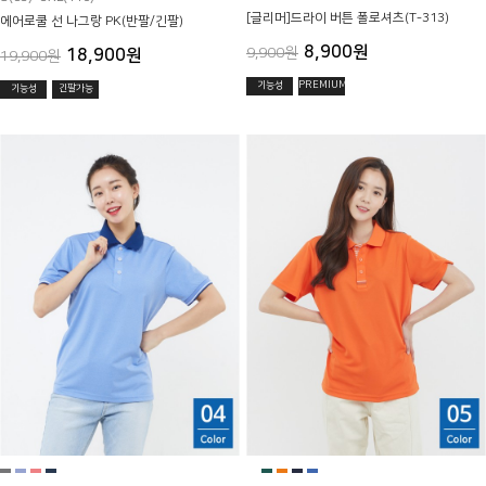
[글리머]드라이 버튼 폴로셔츠(T-313)
에어로쿨 선 나그랑 PK(반팔/긴팔)
8,900원
9,900원
18,900원
19,900원
기능성
PREMIUM
기능성
긴팔가능