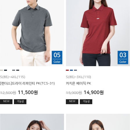
S(85)~4XL(115)
S(85)~3XL(110)
[랜더스]드라이 리파인티 PK(TCS-31)
카치온 베이직 PK
11,500원
14,900원
12,500원
15,900원
NEW
기능성
NEW
기능성