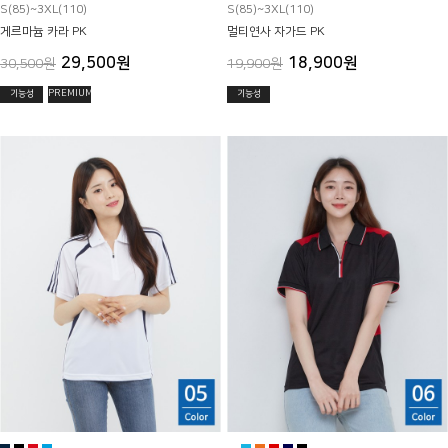
S(85)~3XL(110)
S(85)~3XL(110)
게르마늄 카라 PK
멀티연사 자가드 PK
29,500원
18,900원
30,500원
19,900원
기능성
PREMIUM
기능성