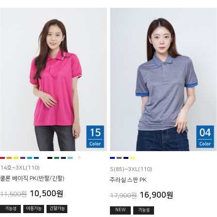
+
14호~3XL(110)
S(85)~3XL(110)
쿨론 베이직 PK(반팔/긴팔)
주라실 스판 PK
10,500원
11,500원
16,900원
17,900원
기능성
아동가능
긴팔가능
NEW
기능성