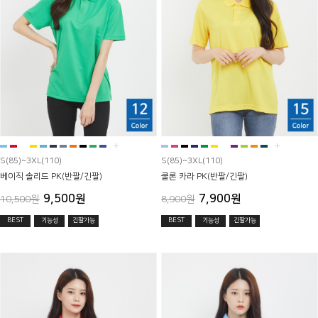
+
+
S(85)~3XL(110)
S(85)~3XL(110)
베이직 솔리드 PK(반팔/긴팔)
쿨론 카라 PK(반팔/긴팔)
9,500원
7,900원
10,500원
8,900원
BEST
기능성
긴팔가능
BEST
기능성
긴팔가능