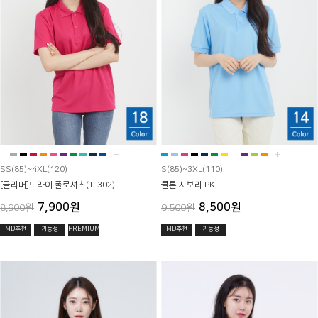
+
+
SS(85)~4XL(120)
S(85)~3XL(110)
[글리머]드라이 폴로셔츠(T-302)
쿨론 시보리 PK
7,900원
8,500원
8,900원
9,500원
MD추천
기능성
PREMIUM
MD추천
기능성