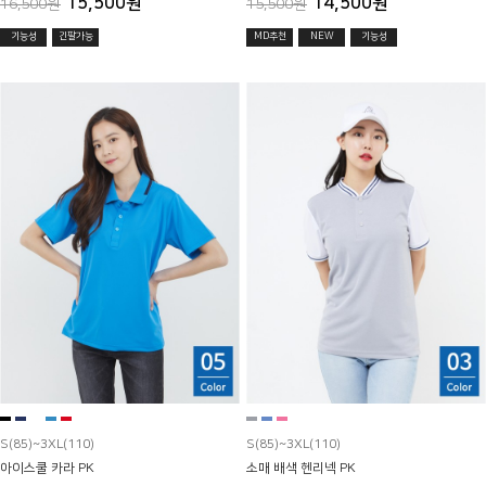
15,500원
14,500원
16,500원
15,500원
기능성
긴팔가능
MD추천
NEW
기능성
S(85)~3XL(110)
S(85)~3XL(110)
아이스쿨 카라 PK
소매 배색 헨리넥 PK