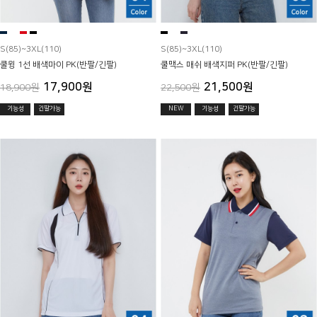
S(85)~3XL(110)
S(85)~3XL(110)
쿨윙 1선 배색마이 PK(반팔/긴팔)
쿨맥스 매쉬 배색지퍼 PK(반팔/긴팔)
17,900원
21,500원
18,900원
22,500원
기능성
긴팔가능
NEW
기능성
긴팔가능