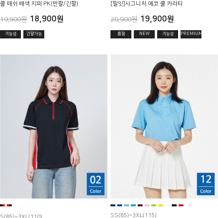
쿨 매쉬 배색 지퍼 PK(반팔/긴팔)
[필잇]시그니처 에코 쿨 카라티
18,900원
19,900원
19,900원
20,900원
기능성
긴팔가능
품절
NEW
기능성
PREMIUM
+
SS(85)~3XL(115)
S(85)~3XL(110)