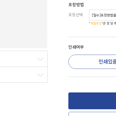
포장방법
포장선택
[필수]포장방법
"
개별포장
"은 장 당
인쇄여부
인쇄있