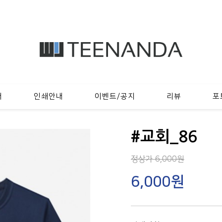
내
인쇄안내
이벤트/공지
리뷰
포
#교회_86
정상가 6,000원
6,000원