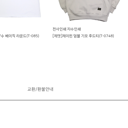
전사인쇄 자수인쇄
수 베이직 라운드(T-085)
[제멋]제이윈 덤블 기모 후드티(T-0748)
교환/환불안내