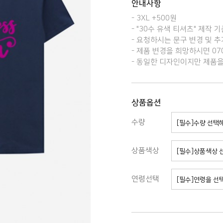
안내사항
- 3XL +500원
- "30수 유색 티셔츠" 제작 
- 요청하시는 문구 변경 및 추
- 제품 변경을 희망하시면 070
- 동일한 디자인이지만 제품을
상품옵션
수량
[필수]수량 선택
상품색상
[필수]상품색상 
연령선택
[필수]연령을 