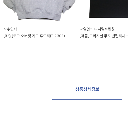
자수인쇄
나염인쇄 디지털프린팅
[제멋]로그 오버핏 기모 후드티(T-2302)
[페플]오리지널 무지 반팔티셔츠(
상품상세정보