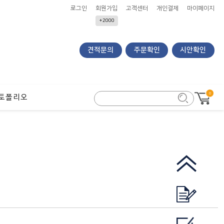
로그인
회원가입
고객센터
개인결제
마이페이지
+2000
견적문의
주문확인
시안확인
0
토폴리오