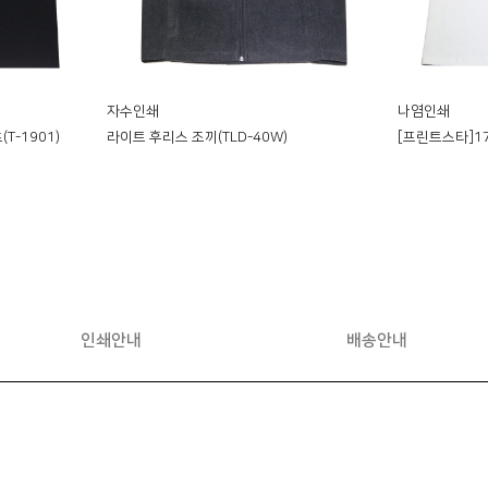
자수인쇄
나염인쇄
T-1901)
라이트 후리스 조끼(TLD-40W)
[프린트스타]17
인쇄안내
배송안내